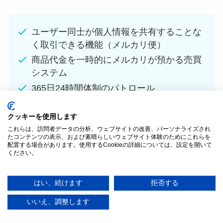
ユーザー同士が個人情報を共有することな
く取引できる機能（メルカリ便）
商品代金を一時的にメルカリが預かる売買
システム
365日24時間体制のパトロール
偽ブランド品の取り締まり
クッキーを使用します
捜査機関や官公庁との連携
これらは、訪問者データの分析、ウェブサイトの改善、パーソナライズされ
たコンテンツの表示、および素晴らしいウェブサイト体験のためにこれらを
配置する場合があります。使用するCookieの詳細については、設定を開いて
ください。
はい、続けます
拒否する
マッチングビジネスを成功に導く5つのコ
ツ
いいえ、調整します